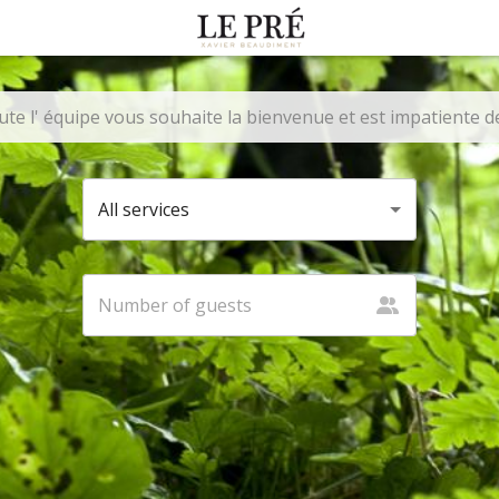
e l' équipe vous souhaite la bienvenue et est impatiente de 
All services