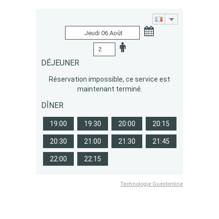
DÉJEUNER
Réservation impossible, ce service est
maintenant terminé.
DÎNER
19:00
19:30
20:00
20:15
20:30
21:00
21:30
21:45
22:00
22:15
Technologie Guestonline