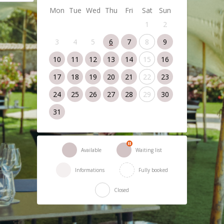
Mon
Tue
Wed
Thu
Fri
Sat
Sun
1
2
3
4
5
6
7
8
9
10
11
12
13
14
15
16
17
18
19
20
21
22
23
24
25
26
27
28
29
30
31
Available
Waiting list
Informations
Fully booked
Closed