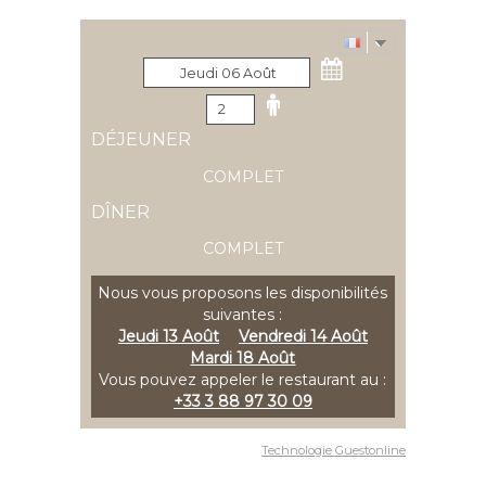
DÉJEUNER
COMPLET
DÎNER
COMPLET
Nous vous proposons les disponibilités
suivantes :
Jeudi 13 Août
Vendredi 14 Août
Mardi 18 Août
Vous pouvez appeler le restaurant au :
+33 3 88 97 30 09
Technologie Guestonline